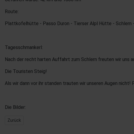
Route:
Plattkofelhütte - Passo Duron - Tierser Alpl Hütte - Schlern -
Tagesschmankerl:
Nach der recht harten Auffahrt zum Schlern freuten wir uns au
Die Touristen Steig!
Als wir dann vor ihr standen trauten wir unseren Augen nicht! 
Die Bilder:
Vorheriger Beitrag: Dolomiten 2008 - Tag 3
Zurück