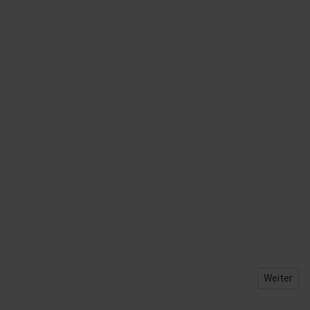
Nächster B
Weiter